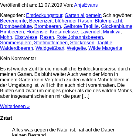
Veröffentlicht am: 11.07.2019 Von:
AnjaEvans
Kategorien:
Entdeckungstour
,
Garten allgemein
Schlagwörter:
Beerenernte
,
Beerenzeit
,
blühender Rasen
,
Blütenpracht
,
Brombeerblüte
,
Brombeeren
,
Gelbrote Taglilie
,
Glockenblume
,
Himbeeren
,
Hortensie
,
Kretamelisse
,
Lavendel
,
Minikiwi
,
Mohn
,
Obstwiese
,
Rasen
,
Rote Johannisbeeren
,
Sommerspiere
,
Stiefmütterchen
,
Stockrosen
,
Taglilie
,
Walderdbeeren
,
Waldgeißbart
,
Weigelie
,
Wilde Margerite
Kein Kommentar
Es ist wieder Zeit für die monatliche Entdeckungsreise durch
meinen Garten. Es blüht weiter Auch wenn der Mohn in
meinem Garten kein Vergleich zu den wilden Mohnfeldern in
der Umgebung ist, will ich ihn euch nicht vorenthalten. Die
Blüten sind zwar um einiges größer als die des wilden Mohns,
aber insgesamt scheinen mir die paar […]
Weiterlesen »
Zitat
Alles was gegen die Natur ist, hat auf die Dauer
keinen Bestand.