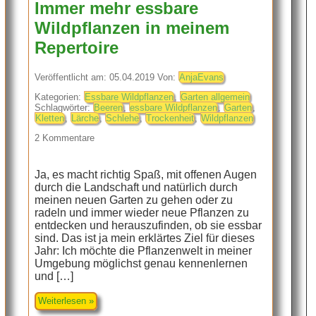
Immer mehr essbare
Wildpflanzen in meinem
Repertoire
Veröffentlicht am: 05.04.2019 Von:
AnjaEvans
Kategorien:
Essbare Wildpflanzen
,
Garten allgemein
Schlagwörter:
Beeren
,
essbare Wildpflanzen
,
Garten
,
Kletten
,
Lärche
,
Schlehe
,
Trockenheit
,
Wildpflanzen
2 Kommentare
Ja, es macht richtig Spaß, mit offenen Augen
durch die Landschaft und natürlich durch
meinen neuen Garten zu gehen oder zu
radeln und immer wieder neue Pflanzen zu
entdecken und herauszufinden, ob sie essbar
sind. Das ist ja mein erklärtes Ziel für dieses
Jahr: Ich möchte die Pflanzenwelt in meiner
Umgebung möglichst genau kennenlernen
und […]
Weiterlesen »