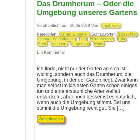
Das Drumherum – Oder die
Umgebung unseres Gartens
Veröffentlicht am: 30.06.2019 Von:
AnjaEvans
Kategorien:
Garten allgemein
Schlagwörter:
Blitzschlag
,
essbare Wildpflanzen
,
Feld
,
Hirtentäschel
,
Kühe
,
Mohn
,
Nachbarn
,
Umgebung
,
Weide
Ein Kommentar
Ich finde, nicht nur der Garten an sich ist
wichtig, sondern auch das Drumherum, die
Umgebung, in der der Garten liegt. Zwar kann
man selbst im kleinsten Garten schon einiges
tun und eine erstaunliche Artenvielfalt
entwickeln, aber noch besser ist es natürlich,
wenn auch die Umgebung stimmt. Bei uns
stimmt die Umgebung recht gut. Sie […]
Weiterlesen »